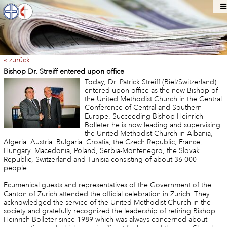
« zurück
Bishop Dr. Streiff entered upon office
Today, Dr. Patrick Streiff (Biel/Switzerland)
entered upon office as the new Bishop of
the United Methodist Church in the Central
Conference of Central and Southern
Europe. Succeeding Bishop Heinrich
Bolleter he is now leading and supervising
the United Methodist Church in Albania,
Algeria, Austria, Bulgaria, Croatia, the Czech Republic, France,
Hungary, Macedonia, Poland, Serbia-Montenegro, the Slovak
Republic, Switzerland and Tunisia consisting of about 36 000
people.
Ecumenical guests and representatives of the Government of the
Canton of Zurich attended the official celebration in Zurich. They
acknowledged the service of the United Methodist Church in the
society and gratefully recognized the leadership of retiring Bishop
Heinrich Bolleter since 1989 which was always concerned about