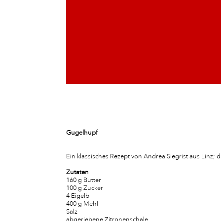
Gugelhupf
Ein klassisches Rezept von Andrea Siegrist aus Linz;
Zutaten
160 g Butter
100 g Zucker
4 Eigelb
400 g Mehl
Salz
abgeriebene Zitronenschale