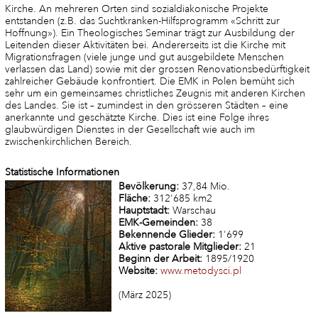
Kirche. An mehreren Orten sind sozialdiakonische Projekte
entstanden (z.B. das Suchtkranken-Hilfsprogramm «Schritt zur
Hoffnung»). Ein Theologisches Seminar trägt zur Ausbildung der
Leitenden dieser Aktivitäten bei. Andererseits ist die Kirche mit
Migrationsfragen (viele junge und gut ausgebildete Menschen
verlassen das Land) sowie mit der grossen Renovationsbedürftigkeit
zahlreicher Gebäude konfrontiert. Die EMK in Polen bemüht sich
sehr um ein gemeinsames christliches Zeugnis mit anderen Kirchen
des Landes. Sie ist – zumindest in den grösseren Städten – eine
anerkannte und geschätzte Kirche. Dies ist eine Folge ihres
glaubwürdigen Dienstes in der Gesellschaft wie auch im
zwischenkirchlichen Bereich.
Statistische Informationen
Bevölkerung:
37,84 Mio.
Fläche:
312'685 km2
Hauptstadt:
Warschau
EMK-Gemeinden:
38
Bekennende Glieder:
1'699
Aktive pastorale Mitglieder:
21
Beginn der Arbeit:
1895/1920
Website:
www.metodysci.pl
(März 2025)