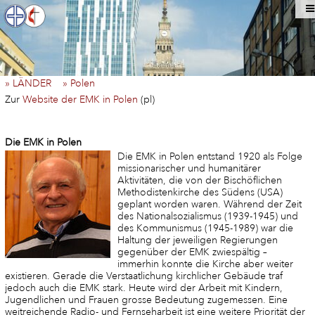
» LÄNDER
» Polen
Zur
Website der EMK in Polen
(pl)
Die EMK in Polen
Die EMK in Polen entstand 1920 als Folge
missionarischer und humanitärer
Aktivitäten, die von der Bischöflichen
Methodistenkirche des Südens (USA)
geplant worden waren. Während der Zeit
des Nationalsozialismus (1939-1945) und
des Kommunismus (1945-1989) war die
Haltung der jeweiligen Regierungen
gegenüber der EMK zwiespältig –
immerhin konnte die Kirche aber weiter
existieren. Gerade die Verstaatlichung kirchlicher Gebäude traf
jedoch auch die EMK stark. Heute wird der Arbeit mit Kindern,
Jugendlichen und Frauen grosse Bedeutung zugemessen. Eine
weitreichende Radio- und Fernseharbeit ist eine weitere Priorität der