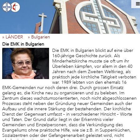
» LÄNDER
» Bulgarien
Die EMK in Bulgarien
Die EMK in Bulgarien blickt auf eine über
160-jährige Geschichte zurück. Als
Minderheitskirche musste sie oft um ihr
Überleben kämpfen, vor allem in den 40
Jahren nach dem Zweiten Weltkrieg, als
praktisch jede kirchliche Tätigkeit verboten
war. 1989 lebten von den ehemals 16
EMK-Gemeinden nur noch deren drei. Durch grossen Einsatz
gelang es, die Kirche neu zu organisieren und zu beleben. Im
Zentrum dieses wachstumsorientierten, noch nicht abgeschlossenen
Prozesses steht neben der Gründung neuer Gemeinden auch der
Aufbau und die innere Stärkung der bestehenden. Der kirchliche
Dienst der Gegenwart umfasst – in verschiedener Hinsicht – Worte
und Taten. Der Grund dafür liegt in der Erkenntnis vieler
Gemeinden und Einzelpersonen, dass die Verkündigung des
Evangeliums ohne praktische Hilfe, wie sie z.B. in Suppenküchen,
Sozialzentren oder der Gefangenenarbeit geleistet wird, nicht