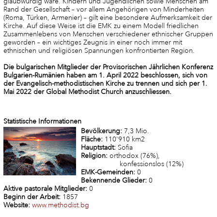
glaubwürdig wäre. Kindern und Jugendlichen sowie Menschen am
Rand der Gesellschaft – vor allem Angehörigen von Minderheiten
(Roma, Türken, Armenier) – gilt eine besondere Aufmerksamkeit der
Kirche. Auf diese Weise ist die EMK zu einem Modell friedlichen
Zusammenlebens von Menschen verschiedener ethnischer Gruppen
geworden – ein wichtiges Zeugnis in einer noch immer mit
ethnischen und religiösen Spannungen konfrontierten Region.
Die bulgarischen Mitglieder der Provisorischen Jährlichen Konferenz
Bulgarien-Rumänien haben am 1. April 2022 beschlossen, sich von
der Evangelisch-methodistischen Kirche zu trennen und sich per 1.
Mai 2022 der Global Methodist Church anzuschliessen.
Statistische Informationen
Bevölkerung:
7,3 Mio.
Fläche:
110'910 km2
Hauptstadt:
Sofia
Religion:
orthodox (76%),
konfessionslos (12%)
EMK-Gemeinden:
0
Bekennende Glieder:
0
Aktive pastorale Mitglieder:
0
Beginn der Arbeit:
1857
Website:
www.methodist.bg