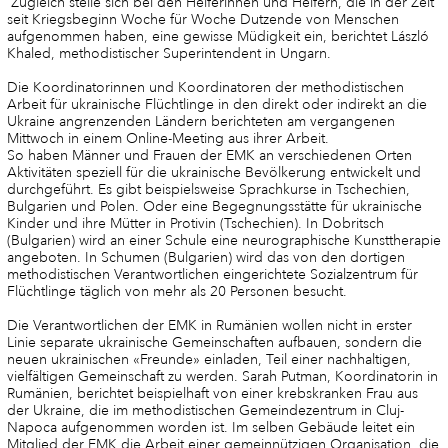
Zugleich stelle sich bei den Helferinnen und Helfern, die in der Zeit
seit Kriegsbeginn Woche für Woche Dutzende von Menschen
aufgenommen haben, eine gewisse Müdigkeit ein, berichtet László
Khaled, methodistischer Superintendent in Ungarn.
Die Koordinatorinnen und Koordinatoren der methodistischen
Arbeit für ukrainische Flüchtlinge in den direkt oder indirekt an die
Ukraine angrenzenden Ländern berichteten am vergangenen
Mittwoch in einem Online-Meeting aus ihrer Arbeit.
So haben Männer und Frauen der EMK an verschiedenen Orten
Aktivitäten speziell für die ukrainische Bevölkerung entwickelt und
durchgeführt. Es gibt beispielsweise Sprachkurse in Tschechien,
Bulgarien und Polen. Oder eine Begegnungsstätte für ukrainische
Kinder und ihre Mütter in Protivin (Tschechien). In Dobritsch
(Bulgarien) wird an einer Schule eine neurographische Kunsttherapie
angeboten. In Schumen (Bulgarien) wird das von den dortigen
methodistischen Verantwortlichen eingerichtete Sozialzentrum für
Flüchtlinge täglich von mehr als 20 Personen besucht.
Die Verantwortlichen der EMK in Rumänien wollen nicht in erster
Linie separate ukrainische Gemeinschaften aufbauen, sondern die
neuen ukrainischen «Freunde» einladen, Teil einer nachhaltigen,
vielfältigen Gemeinschaft zu werden. Sarah Putman, Koordinatorin in
Rumänien, berichtet beispielhaft von einer krebskranken Frau aus
der Ukraine, die im methodistischen Gemeindezentrum in Cluj-
Napoca aufgenommen worden ist. Im selben Gebäude leitet ein
Mitglied der EMK die Arbeit einer gemeinnützigen Organisation, die