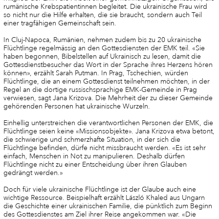
rumänische Krebspatientinnen begleitet. Die ukrainische Frau wird
so nicht nur die Hilfe erhalten, die sie braucht, sondern auch Teil
einer tragfähigen Gemeinschaft sein.
In Cluj-Napoca, Rumänien, nehmen zudem bis zu 20 ukrainische
Flüchtlinge regelmässig an den Gottesdiensten der EMK teil. «Sie
haben begonnen, Bibelstellen auf Ukrainisch zu lesen, damit die
Gottesdienstbesucher das Wort in der Sprache ihres Herzens hören
können», erzählt Sarah Putman. In Prag, Tschechien, würden
Flüchtlinge, die an einem Gottesdienst teilnehmen möchten, in der
Regel an die dortige russischsprachige EMK-Gemeinde in Prag
verwiesen, sagt Jana Krizova. Die Mehrheit der zu dieser Gemeinde
gehörenden Personen hat ukrainische Wurzeln.
Einhellig unterstreichen die verantwortlichen Personen der EMK, die
Flüchtlinge seien keine «Missionsobjekte». Jana Krizova etwa betont,
die schwierige und schmerzhafte Situation, in der sich die
Flüchtlinge befinden, dürfe nicht missbraucht werden. «Es ist sehr
einfach, Menschen in Not zu manipulieren. Deshalb dürfen
Flüchtlinge nicht zu einer Entscheidung über ihren Glauben
gedrängt werden.»
Doch für viele ukrainische Flüchtlinge ist der Glaube auch eine
wichtige Ressource. Beispielhaft erzählt László Khaled aus Ungarn
die Geschichte einer ukrainischen Familie, die pünktlich zum Beginn
des Gottesdienstes am Ziel ihrer Reise angekommen war. «Die