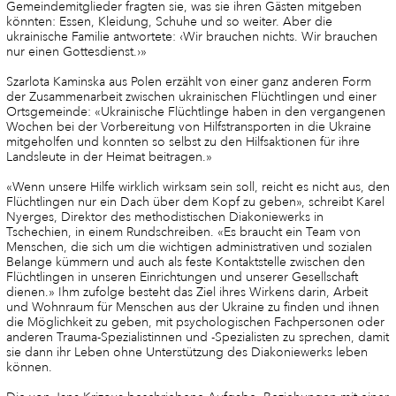
Gemeindemitglieder fragten sie, was sie ihren Gästen mitgeben
könnten: Essen, Kleidung, Schuhe und so weiter. Aber die
ukrainische Familie antwortete: ‹Wir brauchen nichts. Wir brauchen
nur einen Gottesdienst.›»
Szarlota Kaminska aus Polen erzählt von einer ganz anderen Form
der Zusammenarbeit zwischen ukrainischen Flüchtlingen und einer
Ortsgemeinde: «Ukrainische Flüchtlinge haben in den vergangenen
Wochen bei der Vorbereitung von Hilfstransporten in die Ukraine
mitgeholfen und konnten so selbst zu den Hilfsaktionen für ihre
Landsleute in der Heimat beitragen.»
«Wenn unsere Hilfe wirklich wirksam sein soll, reicht es nicht aus, den
Flüchtlingen nur ein Dach über dem Kopf zu geben», schreibt Karel
Nyerges, Direktor des methodistischen Diakoniewerks in
Tschechien, in einem Rundschreiben. «Es braucht ein Team von
Menschen, die sich um die wichtigen administrativen und sozialen
Belange kümmern und auch als feste Kontaktstelle zwischen den
Flüchtlingen in unseren Einrichtungen und unserer Gesellschaft
dienen.» Ihm zufolge besteht das Ziel ihres Wirkens darin, Arbeit
und Wohnraum für Menschen aus der Ukraine zu finden und ihnen
die Möglichkeit zu geben, mit psychologischen Fachpersonen oder
anderen Trauma-Spezialistinnen und -Spezialisten zu sprechen, damit
sie dann ihr Leben ohne Unter­stützung des Diakoniewerks leben
können.