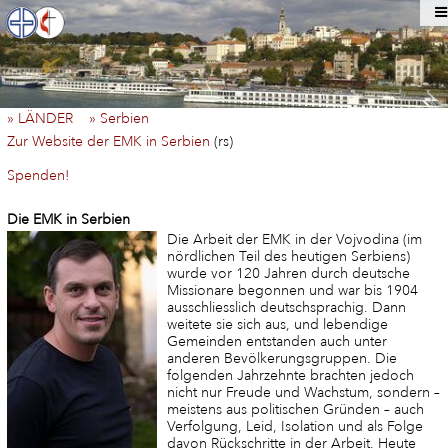
» LÄNDER
» Serbien
Zur Website der EMK in Serbien
(rs)
Spenden!
Die EMK in Serbien
Die Arbeit der EMK in der Vojvodina (im
nördlichen Teil des heutigen Serbiens)
wurde vor 120 Jahren durch deutsche
Missionare begonnen und war bis 1904
ausschliesslich deutschsprachig. Dann
weitete sie sich aus, und lebendige
Gemeinden entstanden auch unter
anderen Bevölkerungsgruppen. Die
folgenden Jahrzehnte brachten jedoch
nicht nur Freude und Wachstum, sondern –
meistens aus politischen Gründen – auch
Verfolgung, Leid, Isolation und als Folge
davon Rückschritte in der Arbeit. Heute