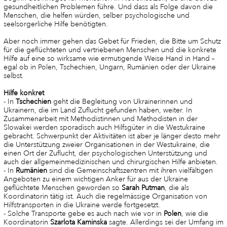
gesundheitlichen Problemen führe. Und dass als Folge davon die
Menschen, die helfen würden, selber psychologische und
seelsorgerliche Hilfe benötigten.
Aber noch immer gehen das Gebet für Frieden, die Bitte um Schutz
für die geflüchteten und vertriebenen Menschen und die konkrete
Hilfe auf eine so wirksame wie ermutigende Weise Hand in Hand –
egal ob in Polen, Tschechien, Ungarn, Rumänien oder der Ukraine
selbst.
Hilfe konkret
- In
Tschechien
geht die Begleitung von Ukrainerinnen und
Ukrainern, die im Land Zuflucht gefunden haben, weiter. In
Zusammenarbeit mit Methodistinnen und Methodisten in der
Slowakei werden sporadisch auch Hilfsgüter in die Westukraine
gebracht. Schwerpunkt der Aktivitäten ist aber je länger desto mehr
die Unterstützung zweier Organisationen in der Westukraine, die
einen Ort der Zuflucht, der psychologischen Unterstützung und
auch der allgemeinmedizinischen und chirurgischen Hilfe anbieten.
- In
Rumänien
sind die Gemeinschaftszentren mit ihren vielfältigen
Angeboten zu einem wichtigen Anker für aus der Ukraine
geflüchtete Menschen geworden so
Sarah Putman
, die als
Koordinatorin tätig ist. Auch die regelmässige Organisation von
Hilfstransporten in die Ukraine werde fortgesetzt.
- Solche Transporte gebe es auch nach wie vor in
Polen
, wie die
Koordinatorin
Szarlota Kaminska
sagte. Allerdings sei der Umfang im