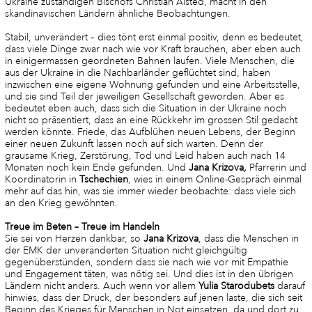
Ukraine zuständigen Bischofs Christian Alsted, macht in den
skandinavischen Ländern ähnliche Beobachtungen.
Stabil, unverändert – dies tönt erst einmal positiv, denn es bedeutet,
dass viele Dinge zwar nach wie vor Kraft brauchen, aber eben auch
in einigermassen geordneten Bahnen laufen. Viele Menschen, die
aus der Ukraine in die Nachbarländer geflüchtet sind, haben
inzwischen eine eigene Wohnung gefunden und eine Arbeitsstelle,
und sie sind Teil der jeweiligen Gesellschaft geworden. Aber es
bedeutet eben auch, dass sich die Situation in der Ukraine noch
nicht so präsentiert, dass an eine Rückkehr im grossen Stil gedacht
werden könnte. Friede, das Aufblühen neuen Lebens, der Beginn
einer neuen Zukunft lassen noch auf sich warten. Denn der
grausame Krieg, Zerstörung, Tod und Leid haben auch nach 14
Monaten noch kein Ende gefunden. Und
Jana
Krizova,
Pfarrerin und
Koordinatorin in
Tschechien
, wies in einem Online-Gespräch einmal
mehr auf das hin, was sie immer wieder beobachte: dass viele sich
an den Krieg gewöhnten.
Treue im Beten – Treue im Handeln
Sie sei von Herzen dankbar, so
Jana
Krizova
, dass die Menschen in
der EMK der unveränderten Situation nicht gleichgültig
gegenüberstünden, sondern dass sie nach wie vor mit Empathie
und Engagement täten, was nötig sei. Und dies ist in den übrigen
Ländern nicht anders. Auch wenn vor allem
Yulia Starodubets
darauf
hinwies, dass der Druck, der besonders auf jenen laste, die sich seit
Beginn des Krieges für Menschen in Not einsetzen, da und dort zu