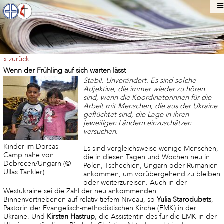
« zurück
Wenn der Frühling auf sich warten lässt
Stabil. Unverändert. Es sind solche
Adjektive, die immer wieder zu hören
sind, wenn die Koordinatorinnen für die
Arbeit mit Menschen, die aus der Ukraine
geflüchtet sind, die Lage in ihren
jeweiligen Ländern einzuschätzen
versuchen.
Kinder im Dorcas-
Es sind vergleichsweise wenige Menschen,
Camp nahe von
die in diesen Tagen und Wochen neu in
Debrecen/Ungarn (©
Polen, Tschechien, Ungarn oder Rumänien
Ullas Tankler)
ankommen, um vorübergehend zu bleiben
oder weiterzureisen. Auch in der
Westukraine sei die Zahl der neu ankommenden
Binnenvertriebenen auf relativ tiefem Niveau, so
Yulia Starodubets
,
Pastorin der Evangelisch-methodistischen Kirche (EMK) in der
Ukraine. Und
Kirsten Hastrup
, die Assistentin des für die EMK in der