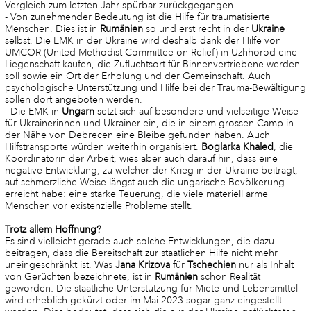
Vergleich zum letzten Jahr spürbar zurückgegangen.
- Von zunehmender Bedeutung ist die Hilfe für traumatisierte
Menschen. Dies ist in
Rumänien
so und erst recht in der
Ukraine
selbst. Die EMK in der Ukraine wird deshalb dank der Hilfe von
UMCOR (United Methodist Committee on Relief) in Uzhhorod eine
Liegenschaft kaufen, die Zufluchtsort für Binnenvertriebene werden
soll sowie ein Ort der Erholung und der Gemeinschaft. Auch
psychologische Unterstützung und Hilfe bei der Trauma-Bewältigung
sollen dort angeboten werden.
- Die EMK in
Ungarn
setzt sich auf besondere und vielseitige Weise
für Ukrainerinnen und Ukrainer ein, die in einem grossen Camp in
der Nähe von Debrecen eine Bleibe gefunden haben. Auch
Hilfstransporte würden weiterhin organisiert.
Boglarka Khaled
, die
Koordinatorin der Arbeit, wies aber auch darauf hin, dass eine
negative Entwicklung, zu welcher der Krieg in der Ukraine beiträgt,
auf schmerzliche Weise längst auch die ungarische Bevölkerung
erreicht habe: eine starke Teuerung, die viele materiell arme
Menschen vor existenzielle Probleme stellt.
Trotz allem Hoffnung?
Es sind vielleicht gerade auch solche Entwicklungen, die dazu
beitragen, dass die Bereitschaft zur staatlichen Hilfe nicht mehr
uneingeschränkt ist. Was
Jana
Krizova
für
Tschechien
nur als Inhalt
von Gerüchten bezeichnete, ist in
Rumänien
schon Realität
geworden: Die staatliche Unterstützung für Miete und Lebensmittel
wird erheblich gekürzt oder im Mai 2023 sogar ganz eingestellt